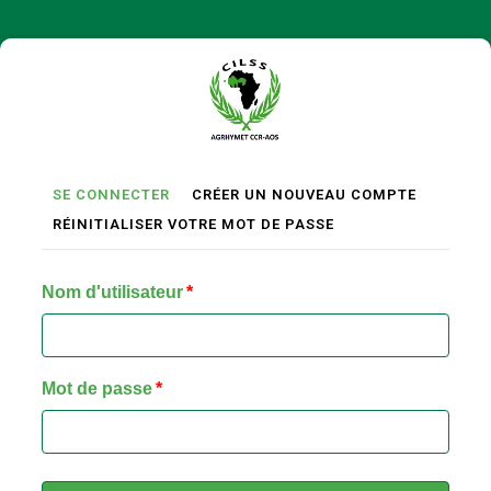
Aller
au
contenu
principal
(ONGLET
SE CONNECTER
CRÉER UN NOUVEAU COMPTE
Onglets
ACTIF)
RÉINITIALISER VOTRE MOT DE PASSE
Principaux
Nom d'utilisateur
Mot de passe