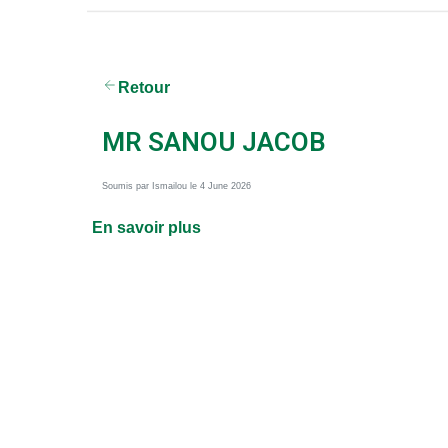
AGROMÉTÉOROLOGIE
Retour
MR SANOU JACOB
Soumis par
Ismailou
le 4 June 2026
En savoir plus
sur
MR
SANOU
JACOB